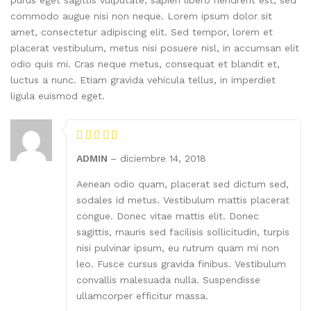
purus eget sagittis vulputate, sapien libero hendrerit est, sed
commodo augue nisi non neque. Lorem ipsum dolor sit
amet, consectetur adipiscing elit. Sed tempor, lorem et
placerat vestibulum, metus nisi posuere nisl, in accumsan elit
odio quis mi. Cras neque metus, consequat et blandit et,
luctus a nunc. Etiam gravida vehicula tellus, in imperdiet
ligula euismod eget.
ADMIN
–
diciembre 14, 2018
Aenean odio quam, placerat sed dictum sed,
sodales id metus. Vestibulum mattis placerat
congue. Donec vitae mattis elit. Donec
sagittis, mauris sed facilisis sollicitudin, turpis
nisi pulvinar ipsum, eu rutrum quam mi non
leo. Fusce cursus gravida finibus. Vestibulum
convallis malesuada nulla. Suspendisse
ullamcorper efficitur massa.