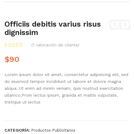
Carnet ó Carné
Carpetas Corporativas
Officiis debitis varius risus
dignissim
eco-promocionales
ulla
it
sed
vol
Facturas Corporativas
(
1
valoración de cliente)
libe
upt
Imagen Corporativa
$
90
ro
ate
pha
m
Imantados Publicitarios
Lorem ipsum dolor sit amet, consectetur adipisicing elit, sed
ret
rho
Membretes Corporativos
do eiusmod tempor incididunt ut labore et dolore magna
ra
ncu
aliqua. Ut enim ad minim veniam, quis nostrud exercitation
neq
s
Paginas Web
ullamco,Proin lectus ipsum, gravida et mattis vulputate,
ue
se
tristique ut lectus
Plegable Empresarial
m
Productos desinfectantes
lect
us
Sellos Personalizados
CATEGORÍA:
Productos Publicitarios