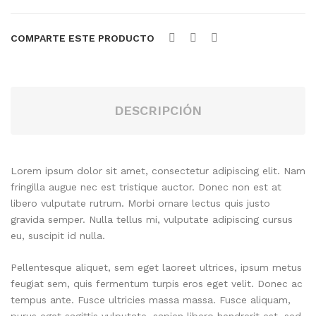
Señalización
COMPARTE ESTE PRODUCTO
Tarjetas de Presentación
Volantes Publicitarios
DIRECTORIO EMPRESARIAL
DESCRIPCIÓN
Garagoa
Guateque
Lorem ipsum dolor sit amet, consectetur adipiscing elit. Nam
CONTÁCTENOS
fringilla augue nec est tristique auctor. Donec non est at
libero vulputate rutrum. Morbi ornare lectus quis justo
gravida semper. Nulla tellus mi, vulputate adipiscing cursus
eu, suscipit id nulla.
Pellentesque aliquet, sem eget laoreet ultrices, ipsum metus
feugiat sem, quis fermentum turpis eros eget velit. Donec ac
tempus ante. Fusce ultricies massa massa. Fusce aliquam,