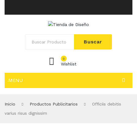
Buscar
0
Wishlist
MENU
INICIO
Inicio
Productos Publicitarios
Officiis debitis
SOLUCIONES
varius risus dignissim
Adhesivos Empresariales
Afiches Publicitarios