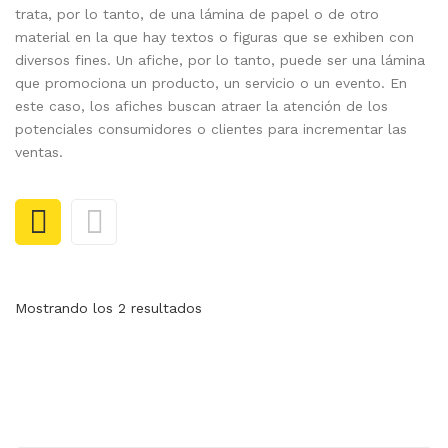
trata, por lo tanto, de una lámina de papel o de otro
Carnet ó Carné
material en la que hay textos o figuras que se exhiben con
diversos fines. Un afiche, por lo tanto, puede ser una lámina
Carpetas Corporativas
que promociona un producto, un servicio o un evento. En
este caso, los afiches buscan atraer la atención de los
eco-promocionales
potenciales consumidores o clientes para incrementar las
Facturas Corporativas
ventas.
Imagen Corporativa
Imantados Publicitarios
Membretes Corporativos
Paginas Web
Mostrando los 2 resultados
Plegable Empresarial
Productos desinfectantes
Sellos Personalizados