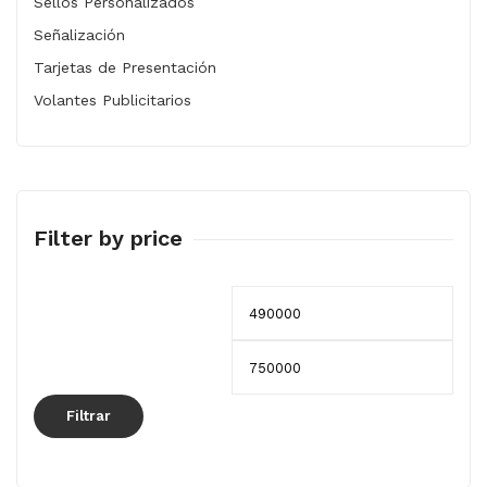
Sellos Personalizados
Señalización
Tarjetas de Presentación
Volantes Publicitarios
Filter by price
Precio
Prec
mínimo
máx
Filtrar