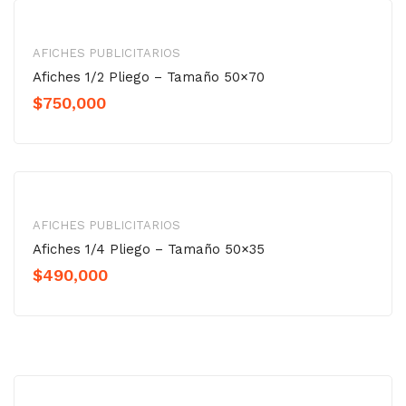
Señalización
Tarjetas de Presentación
AFICHES PUBLICITARIOS
Afiches 1/2 Pliego – Tamaño 50×70
Volantes Publicitarios
$
750,000
DIRECTORIO EMPRESARIAL
Garagoa
Guateque
AFICHES PUBLICITARIOS
CONTÁCTENOS
Afiches 1/4 Pliego – Tamaño 50×35
$
490,000