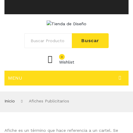
Buscar
0
Wishlist
MENU
INICIO
Inicio
Afiches Publicitarios
SOLUCIONES
Adhesivos Empresariales
Afiches Publicitarios
Afiche es un término que hace referencia a un cartel. Se