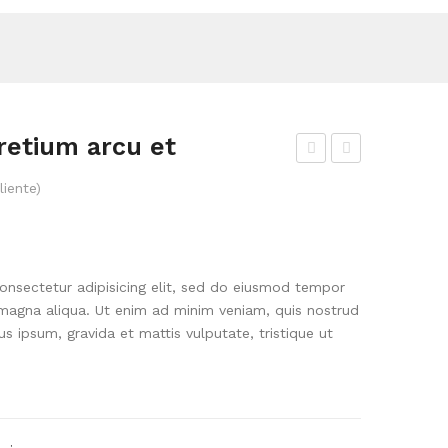
etium arcu et
ffici
abo
liente)
is
nes
deb
itis
onsectetur adipisicing elit, sed do eiusmod tempor
vari
 magna aliqua. Ut enim ad minim veniam, quis nostrud
us
us ipsum, gravida et mattis vulputate, tristique ut
risu
s
dig
niss