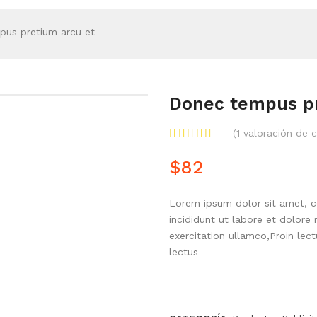
us pretium arcu et
Donec tempus pr
(
1
valoración de c
$
82
Lorem ipsum dolor sit amet, c
incididunt ut labore et dolore
exercitation ullamco,Proin lect
lectus