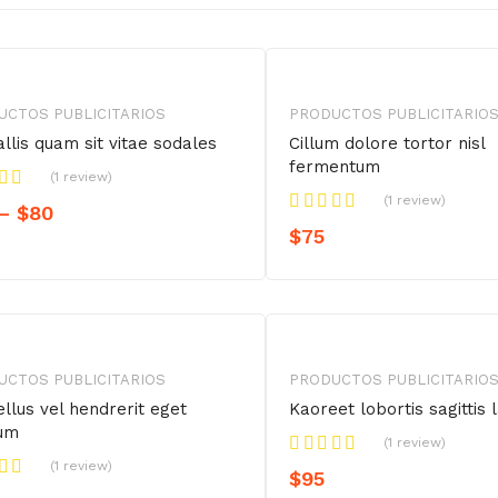
UCTOS PUBLICITARIOS
PRODUCTOS PUBLICITARIO
llis quam sit vitae sodales
Cillum dolore tortor nisl
fermentum
(1 review)
(1 review)
–
$
80
$
75
UCTOS PUBLICITARIOS
PRODUCTOS PUBLICITARIO
llus vel hendrerit eget
Kaoreet lobortis sagittis 
ium
(1 review)
(1 review)
$
95