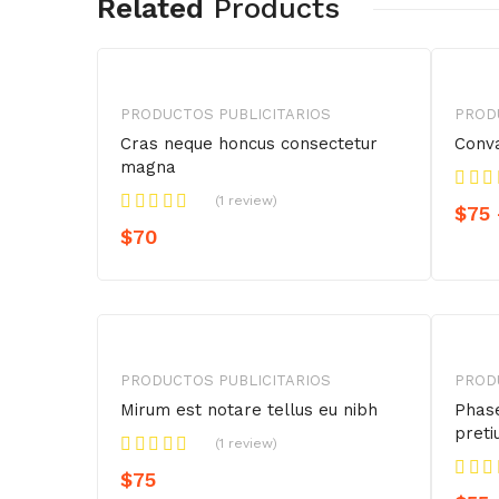
Related
Products
PRODUCTOS PUBLICITARIOS
PROD
Cras neque honcus consectetur
Conva
magna
(1 review)
$
75
$
70
PRODUCTOS PUBLICITARIOS
PROD
Mirum est notare tellus eu nibh
Phase
pret
(1 review)
$
75