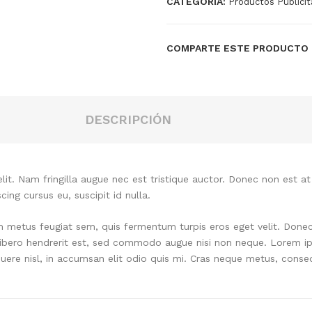
CATEGORÍA:
Productos Publicit
COMPARTE ESTE PRODUCTO
DESCRIPCIÓN
it. Nam fringilla augue nec est tristique auctor. Donec non est at
cing cursus eu, suscipit id nulla.
um metus feugiat sem, quis fermentum turpis eros eget velit. Don
 libero hendrerit est, sed commodo augue nisi non neque. Lorem ip
uere nisl, in accumsan elit odio quis mi. Cras neque metus, conseq