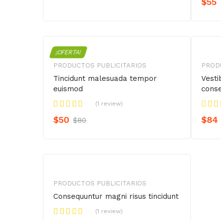
$
55
¡OFERTA!
PRODUCTOS PUBLICITARIOS
PROD
Tincidunt malesuada tempor
Vesti
euismod
conse
(1 review)
$
50
$
84
$
80
PRODUCTOS PUBLICITARIOS
Consequuntur magni risus tincidunt
(1 review)