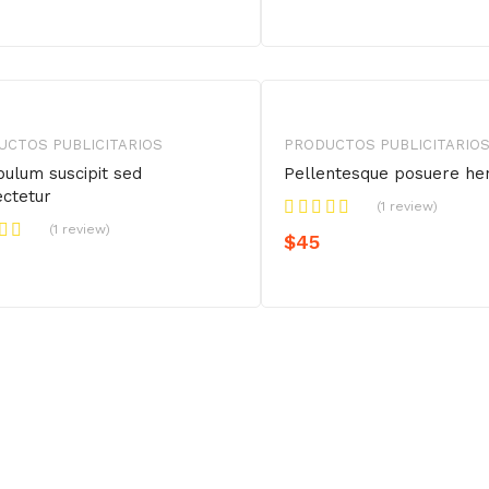
UCTOS PUBLICITARIOS
PRODUCTOS PUBLICITARIO
bulum suscipit sed
Pellentesque posuere hen
ctetur
(1 review)
(1 review)
$
45