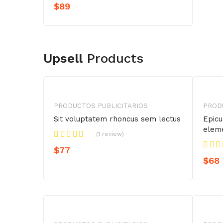
$
89
Upsell
Products
PRODUCTOS PUBLICITARIOS
PROD
Sit voluptatem rhoncus sem lectus
Epicu
elem
(1 review)
$
77
$
68