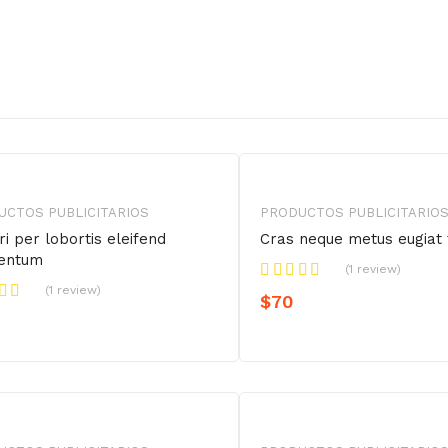
UCTOS PUBLICITARIOS
PRODUCTOS PUBLICITARIO
ri per lobortis eleifend
Cras neque metus eugiat 
entum
(1 review)
(1 review)
$
70