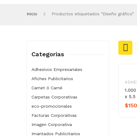
Volantes Publicitarios
Tarjetas de Presentación
Señalización
Sellos Personalizados
Productos desinfectantes
Plegable Empresarial
Paginas Web
Membretes Corporativos
Imantados Publicitarios
Imagen Corporativa
Facturas Corporativas
eco-promocionales
Carpetas Corporativas
Carnet ó Carné
Afiches Publicitarios
Adhesivos Empresariales
Guateque
Garagoa
Inicio
Productos etiquetados “Diseño gráfico”
Categorias
Adhesivos Empresariales
Afiches Publicitarios
ADHE
Carnet ó Carné
1.000
x 5.5
Carpetas Corporativas
$
150
eco-promocionales
Facturas Corporativas
Imagen Corporativa
Imantados Publicitarios