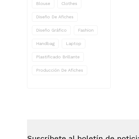
Blouse
Clothes
Diseño De Afiches
Diseño Gráfico
Fashion
Handbag
Laptop
Plastificado Brillante
Producción De Afiches
Suscríbete al boletín de notici