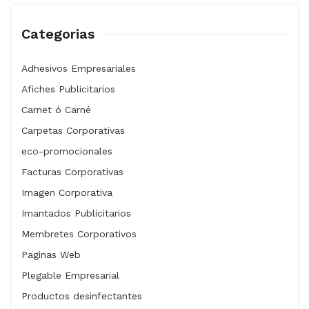
Señalización
Categorias
Tarjetas de Presentación
Volantes Publicitarios
Adhesivos Empresariales
Afiches Publicitarios
DIRECTORIO EMPRESARIAL
Carnet ó Carné
Garagoa
Carpetas Corporativas
Guateque
eco-promocionales
Facturas Corporativas
CONTÁCTENOS
Imagen Corporativa
Imantados Publicitarios
Membretes Corporativos
Paginas Web
Plegable Empresarial
Productos desinfectantes