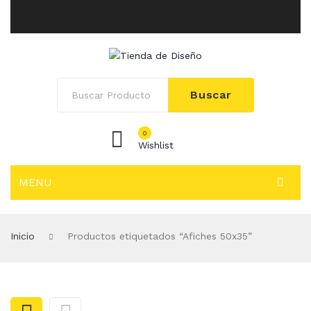
Buscar
0
Wishlist
MENU
INICIO
Inicio
Productos etiquetados “Afiches 50x35”
SOLUCIONES
Adhesivos Empresariales
Afiches Publicitarios