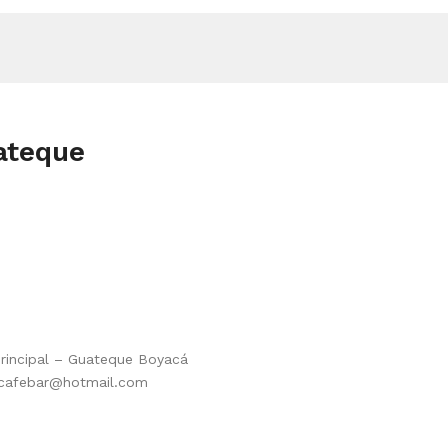
ateque
Principal – Guateque Boyacá
oscafebar@hotmail.com