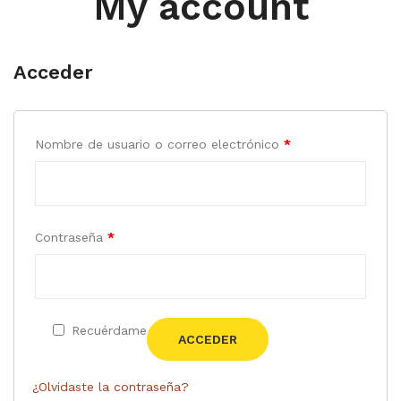
My account
Carnet ó Carné
Carpetas Corporativas
Acceder
eco-promocionales
Facturas Corporativas
Nombre de usuario o correo electrónico
*
Imagen Corporativa
Imantados Publicitarios
Contraseña
*
Membretes Corporativos
Paginas Web
Plegable Empresarial
Recuérdame
ACCEDER
Productos desinfectantes
Sellos Personalizados
¿Olvidaste la contraseña?