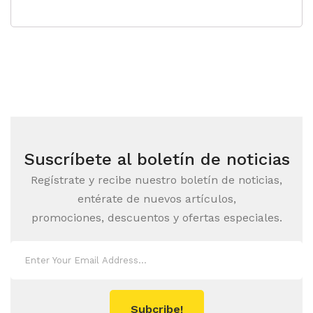
Señalización
Tarjetas de Presentación
Volantes Publicitarios
DIRECTORIO EMPRESARIAL
Garagoa
Guateque
Suscríbete al boletín de noticias
CONTÁCTENOS
Regístrate y recibe nuestro boletín de noticias,
entérate de nuevos artículos,
promociones, descuentos y ofertas especiales.
Subcribe!