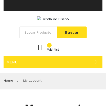
Buscar
0
Wishlist
MENU
INICIO
Home
My account
SOLUCIONES
Adhesivos Empresariales
Afiches Publicitarios